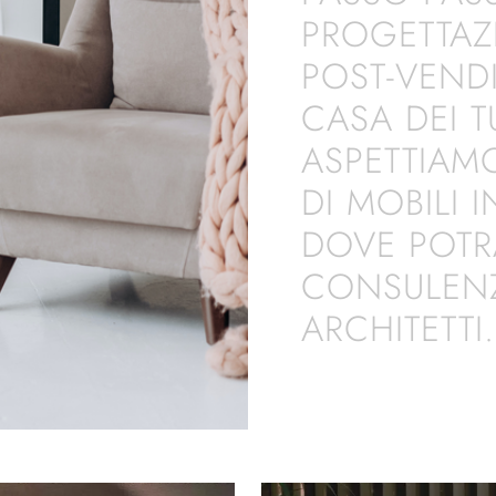
PROGETTAZ
POST-VENDI
CASA DEI T
ASPETTIAM
DI MOBILI 
DOVE POTRA
CONSULENZ
ARCHITETTI.