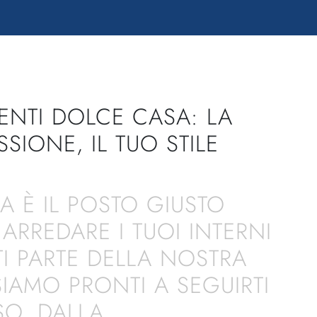
NTI DOLCE CASA: LA
SIONE, IL TUO STILE
A È IL POSTO GIUSTO
ARREDARE I TUOI INTERNI
I PARTE DELLA NOSTRA
SIAMO PRONTI A SEGUIRTI
SO, DALLA