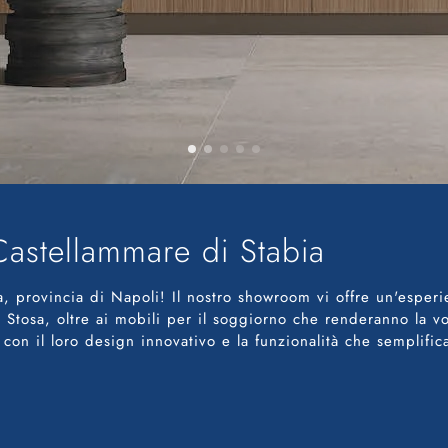
Castellammare di Stabia
a, provincia di Napoli! Il nostro showroom vi offre un'esperi
 Stosa, oltre ai mobili per il soggiorno che renderanno la vo
n il loro design innovativo e la funzionalità che semplifica 