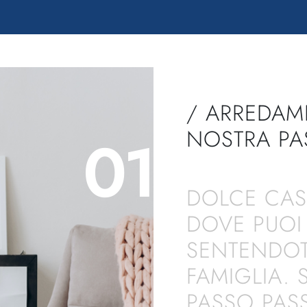
/
ARREDAME
NOSTRA PAS
01
DOLCE CAS
DOVE PUOI 
SENTENDOT
FAMIGLIA. 
PASSO PAS