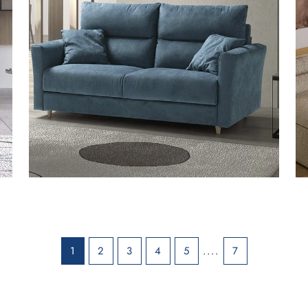
1
2
3
4
5
....
7