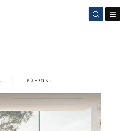
A
I PIÙ VISTI A :