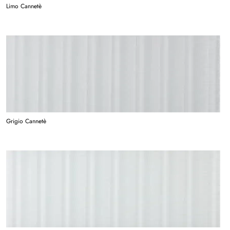
Limo Cannetè
Grigio Cannetè