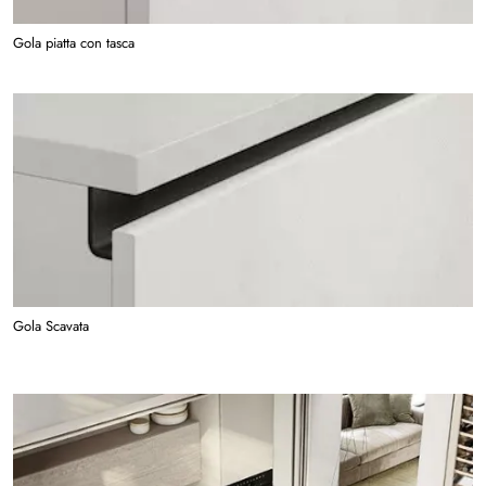
Gola piatta con tasca
Gola Scavata