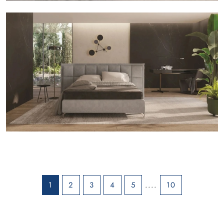
1
2
3
4
5
....
10