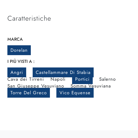
Caratteristiche
MARCA
Dorelan
I PIÙ VISTI A :
Angri
Castellammare Di Stabia
Cava dei Tirreni
Napoli
Portici
Salerno
San Giuseppe Vesuviano
Somma Vesuviana
Torre Del Greco
Vico Equense