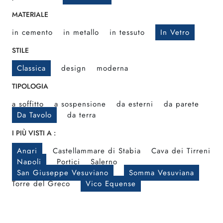
MATERIALE
in cemento
in metallo
in tessuto
In Vetro
STILE
Classica
design
moderna
TIPOLOGIA
a soffitto
a sospensione
da esterni
da parete
Da Tavolo
da terra
I PIÙ VISTI A :
Angri
Castellammare di Stabia
Cava dei Tirreni
Napoli
Portici
Salerno
San Giuseppe Vesuviano
Somma Vesuviana
Torre del Greco
Vico Equense