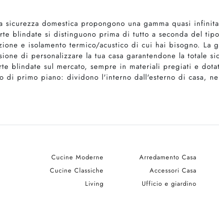
a sicurezza domestica propongono una gamma quasi infinita d
orte blindate si distinguono prima di tutto a seconda del tip
razione e isolamento termico/acustico di cui hai bisogno. La ga
asione di personalizzare la tua casa garantendone la totale s
te blindate sul mercato, sempre in materiali pregiati e dotate
to di primo piano: dividono l'interno dall'esterno di casa, n
Cucine Moderne
Arredamento Casa
Cucine Classiche
Accessori Casa
Living
Ufficio e giardino