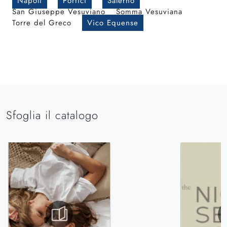
Napoli
Portici
Salerno
San Giuseppe Vesuviano
Somma Vesuviana
Torre del Greco
Vico Equense
Sfoglia il catalogo