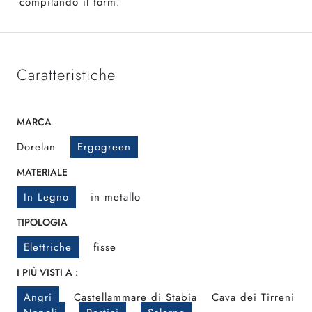
compilando il form.
Caratteristiche
MARCA
Dorelan
Ergogreen
MATERIALE
In Legno
in metallo
TIPOLOGIA
Elettriche
fisse
I PIÙ VISTI A :
Angri
Castellammare di Stabia
Cava dei Tirreni