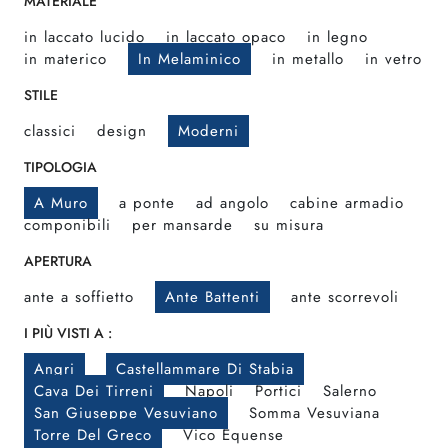
MATERIALE
in laccato lucido
in laccato opaco
in legno
in materico
In Melaminico
in metallo
in vetro
STILE
classici
design
Moderni
TIPOLOGIA
A Muro
a ponte
ad angolo
cabine armadio
componibili
per mansarde
su misura
APERTURA
ante a soffietto
Ante Battenti
ante scorrevoli
I PIÙ VISTI A :
Angri
Castellammare Di Stabia
Cava Dei Tirreni
Napoli
Portici
Salerno
San Giuseppe Vesuviano
Somma Vesuviana
Torre Del Greco
Vico Equense