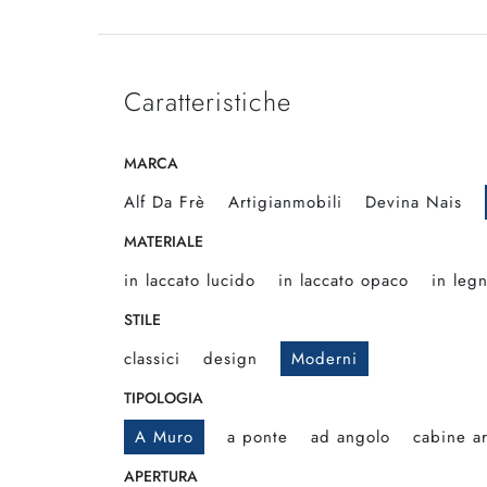
Caratteristiche
MARCA
Alf Da Frè
Artigianmobili
Devina Nais
MATERIALE
in laccato lucido
in laccato opaco
in leg
STILE
classici
design
Moderni
TIPOLOGIA
A Muro
a ponte
ad angolo
cabine a
APERTURA