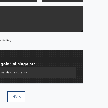
y Policy
agole" al singolare
INVIA