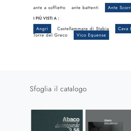
ante a soffietto
ante battenti
Ante Scorr
I PIÙ VISTI A :
Angri
Castellammare di Stabia
Cava 
Torre del Greco
Vico Equense
Sfoglia il catalogo