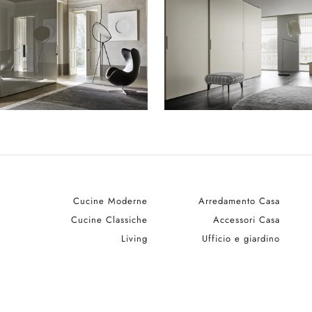
Cucine Moderne
Arredamento Casa
Cucine Classiche
Accessori Casa
Living
Ufficio e giardino