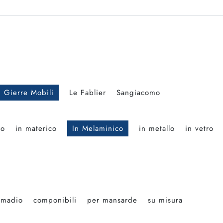
Gierre Mobili
Le Fablier
Sangiacomo
no
in materico
In Melaminico
in metallo
in vetro
rmadio
componibili
per mansarde
su misura