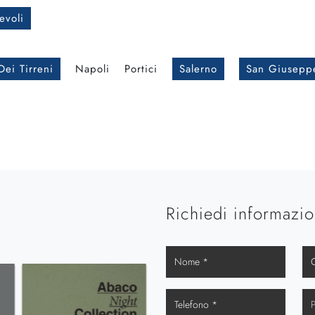
evoli
Dei Tirreni
Napoli
Portici
Salerno
San Giusepp
Richiedi informazio