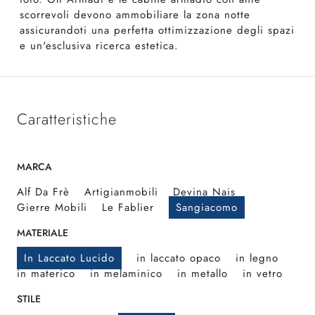
scorrevoli devono ammobiliare la zona notte
assicurandoti una perfetta ottimizzazione degli spazi
e un'esclusiva ricerca estetica.
Caratteristiche
MARCA
Alf Da Frè
Artigianmobili
Devina Nais
Gierre Mobili
Le Fablier
Sangiacomo
MATERIALE
In Laccato Lucido
in laccato opaco
in legno
in materico
in melaminico
in metallo
in vetro
STILE