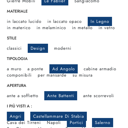
Gierre Mobili
Le Fablier
Sangiacomo
MATERIALE
in laccato lucido
in laccato opaco
In Legno
in materico
in melaminico
in metallo
in vetro
STILE
classici
Design
moderni
TIPOLOGIA
a muro
a ponte
Ad Angolo
cabine armadio
componibili
per mansarde
su misura
APERTURA
ante a soffietto
Ante Battenti
ante scorrevoli
I PIÙ VISTI A :
Angri
Castellammare Di Stabia
Cava dei Tirreni
Napoli
Portici
Salerno