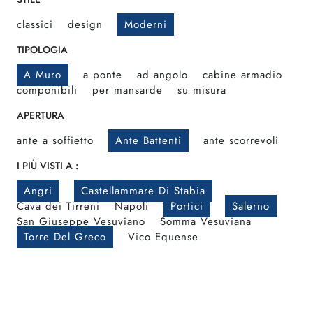
classici
design
Moderni
TIPOLOGIA
A Muro
a ponte
ad angolo
cabine armadio
componibili
per mansarde
su misura
APERTURA
ante a soffietto
Ante Battenti
ante scorrevoli
I PIÙ VISTI A :
Angri
Castellammare Di Stabia
Cava dei Tirreni
Napoli
Portici
Salerno
San Giuseppe Vesuviano
Somma Vesuviana
Torre Del Greco
Vico Equense