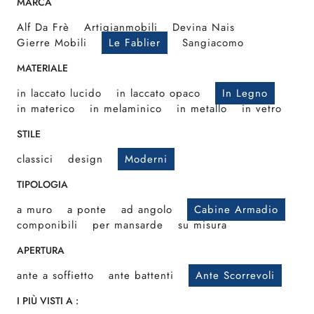
MARCA
Alf Da Frè
Artigianmobili
Devina Nais
Gierre Mobili
Le Fablier
Sangiacomo
MATERIALE
in laccato lucido
in laccato opaco
In Legno
in materico
in melaminico
in metallo
in vetro
STILE
classici
design
Moderni
TIPOLOGIA
a muro
a ponte
ad angolo
Cabine Armadio
componibili
per mansarde
su misura
APERTURA
ante a soffietto
ante battenti
Ante Scorrevoli
I PIÙ VISTI A :