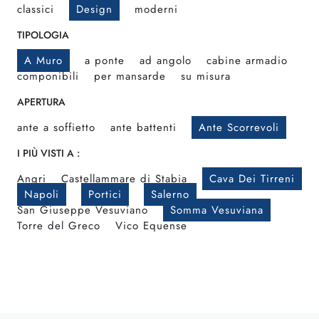
classici
Design
moderni
TIPOLOGIA
A Muro
a ponte
ad angolo
cabine armadio
componibili
per mansarde
su misura
APERTURA
ante a soffietto
ante battenti
Ante Scorrevoli
I PIÙ VISTI A :
Angri
Castellammare di Stabia
Cava Dei Tirreni
Napoli
Portici
Salerno
San Giuseppe Vesuviano
Somma Vesuviana
Torre del Greco
Vico Equense