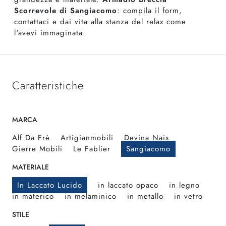
Scorrevole di Sangiacomo
: compila il form,
contattaci e dai vita alla stanza del relax come
l'avevi immaginata.
Caratteristiche
MARCA
Alf Da Frè
Artigianmobili
Devina Nais
Gierre Mobili
Le Fablier
Sangiacomo
MATERIALE
In Laccato Lucido
in laccato opaco
in legno
in materico
in melaminico
in metallo
in vetro
STILE