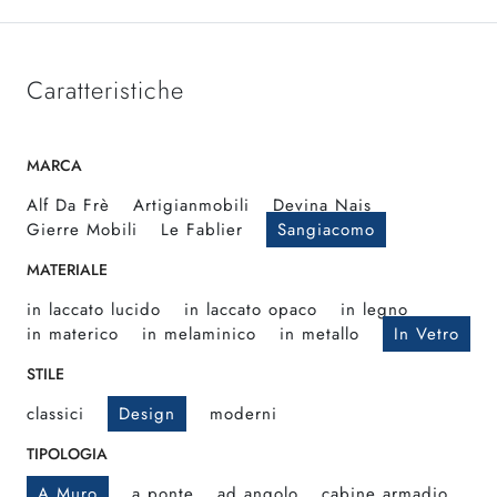
Caratteristiche
MARCA
Alf Da Frè
Artigianmobili
Devina Nais
Gierre Mobili
Le Fablier
Sangiacomo
MATERIALE
in laccato lucido
in laccato opaco
in legno
in materico
in melaminico
in metallo
In Vetro
STILE
classici
Design
moderni
TIPOLOGIA
A Muro
a ponte
ad angolo
cabine armadio