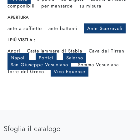
componibili
per mansarde
su misura
APERTURA
ante a soffietto
ante battenti
Ante Scorrevoli
I PIÙ VISTI A :
Angri
Castellammare di Stabia
Cava dei Tirreni
Napoli
Portici
Salerno
San Giuseppe Vesuviano
Somma Vesuviana
Torre del Greco
Vico Equense
Sfoglia il catalogo