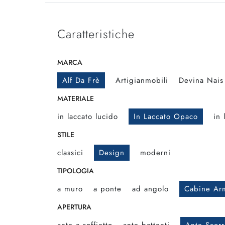
Caratteristiche
MARCA
Alf Da Frè
Artigianmobili
Devina Nais
MATERIALE
in laccato lucido
In Laccato Opaco
in 
STILE
classici
Design
moderni
TIPOLOGIA
a muro
a ponte
ad angolo
Cabine Ar
APERTURA