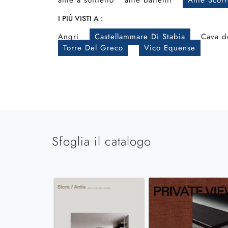
ante a soffietto
ante battenti
Ante Scorr
I PIÙ VISTI A :
Angri
Castellammare Di Stabia
Cava de
Torre Del Greco
Vico Equense
Sfoglia il catalogo