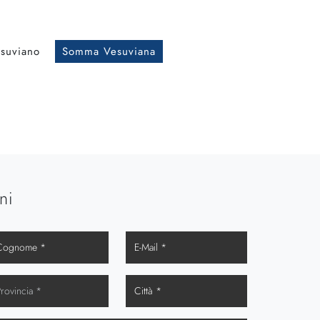
suviano
Somma Vesuviana
ni