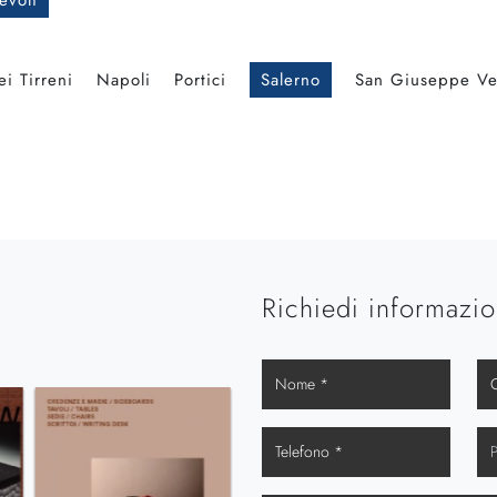
evoli
i Tirreni
Napoli
Portici
Salerno
San Giuseppe Ve
Richiedi informazio