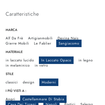
Caratteristiche
MARCA
Alf Da Frè
Artigianmobili
Devina Nais
Gierre Mobili
Le Fablier
Sangiacomo
MATERIALE
in laccato lucido
In Laccato Opaco
in legno
in melaminico
in vetro
STILE
classici
design
Moderni
I PIÙ VISTI A :
Angri
Castellammare Di Stabia
Cava Dei Tirreni
Napoli
Portici
Salerno