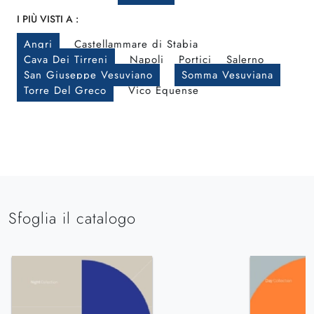
I PIÙ VISTI A :
Angri
Castellammare di Stabia
Cava Dei Tirreni
Napoli
Portici
Salerno
San Giuseppe Vesuviano
Somma Vesuviana
Torre Del Greco
Vico Equense
Sfoglia il catalogo