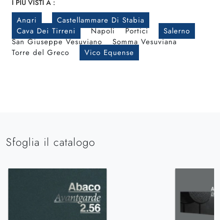
I PIÙ VISTI A :
Angri
Castellammare Di Stabia
Cava Dei Tirreni
Napoli
Portici
Salerno
San Giuseppe Vesuviano
Somma Vesuviana
Torre del Greco
Vico Equense
Sfoglia il catalogo