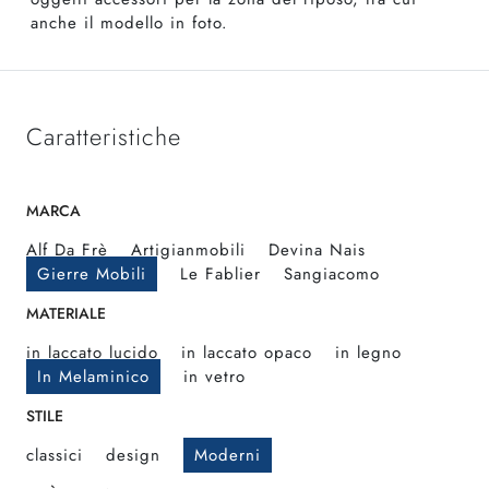
anche il modello in foto.
Caratteristiche
MARCA
Alf Da Frè
Artigianmobili
Devina Nais
Gierre Mobili
Le Fablier
Sangiacomo
MATERIALE
in laccato lucido
in laccato opaco
in legno
In Melaminico
in vetro
STILE
classici
design
Moderni