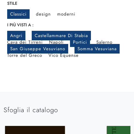
STILE
Classici
design
moderni
I PIÙ VISTI A :
Angri
Castellammare Di Stabia
Cava dei Tirreni
Napoli
Portici
Salerno
San Giuseppe Vesuviano
Somma Vesuviana
Torre del Greco
Vico Equense
Sfoglia il catalogo