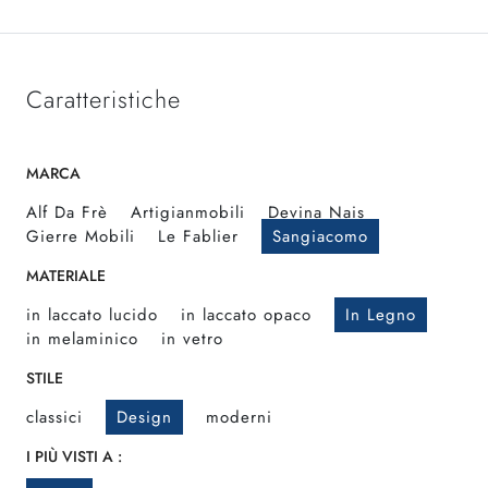
Caratteristiche
MARCA
Alf Da Frè
Artigianmobili
Devina Nais
Gierre Mobili
Le Fablier
Sangiacomo
MATERIALE
in laccato lucido
in laccato opaco
In Legno
in melaminico
in vetro
STILE
classici
Design
moderni
I PIÙ VISTI A :