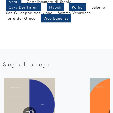
Angri
Castellammare di Stabia
Cava Dei Tirreni
Napoli
Portici
Salerno
San Giuseppe Vesuviano
Somma Vesuviana
Torre del Greco
Vico Equense
Sfoglia il catalogo