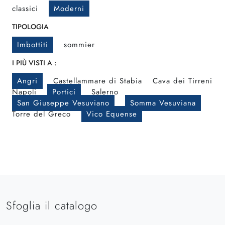
classici
Moderni
TIPOLOGIA
Imbottiti
sommier
I PIÙ VISTI A :
Angri
Castellammare di Stabia
Cava dei Tirreni
Napoli
Portici
Salerno
San Giuseppe Vesuviano
Somma Vesuviana
Torre del Greco
Vico Equense
Sfoglia il catalogo