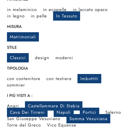
in melaminico
in ecopelle
in laccato opaco
in legno
in pelle
In Tessuto
MISURA
Matrimoniali
STILE
Classici
design
moderni
TIPOLOGIA
con contenitore
con testiera
Imbottiti
sommier
I PIÙ VISTI A :
Angri
Castellammare Di Stabia
Cava Dei Tirreni
Napoli
Portici
Salerno
San Giuseppe Vesuviano
Somma Vesuviana
Torre del Greco
Vico Equense