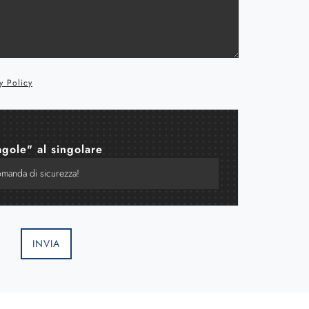
y Policy
agole" al singolare
INVIA