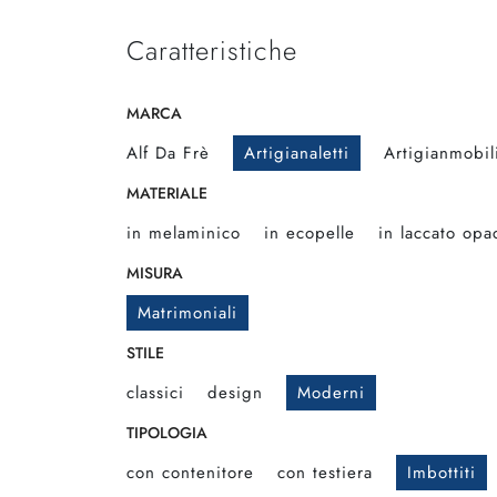
Caratteristiche
MARCA
Alf Da Frè
Artigianaletti
Artigianmobil
MATERIALE
in melaminico
in ecopelle
in laccato opa
MISURA
Matrimoniali
STILE
classici
design
Moderni
TIPOLOGIA
con contenitore
con testiera
Imbottiti