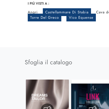
I PIÙ VISTI A :
Angri
Castellammare Di Stabia
Cava de
Torre Del Greco
Vico Equense
Sfoglia il catalogo