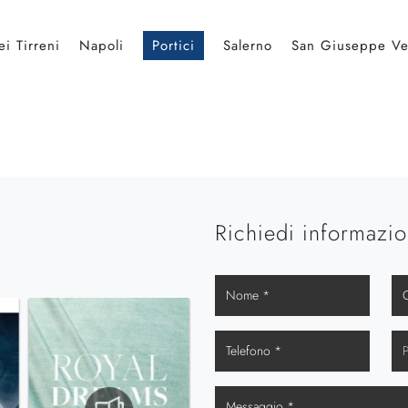
i Tirreni
Napoli
Portici
Salerno
San Giuseppe Ve
Richiedi informazio