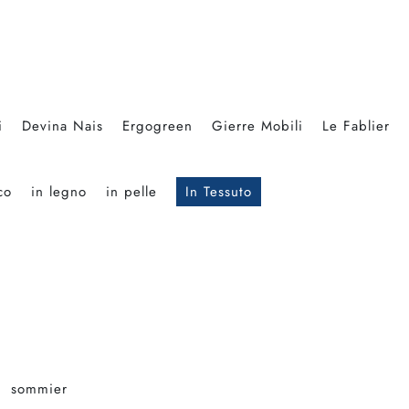
i
Devina Nais
Ergogreen
Gierre Mobili
Le Fablier
co
in legno
in pelle
In Tessuto
sommier