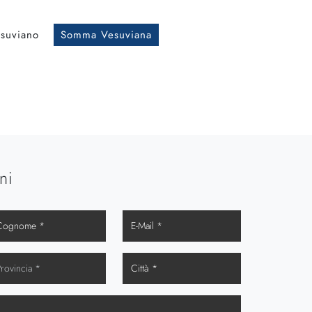
suviano
Somma Vesuviana
ni