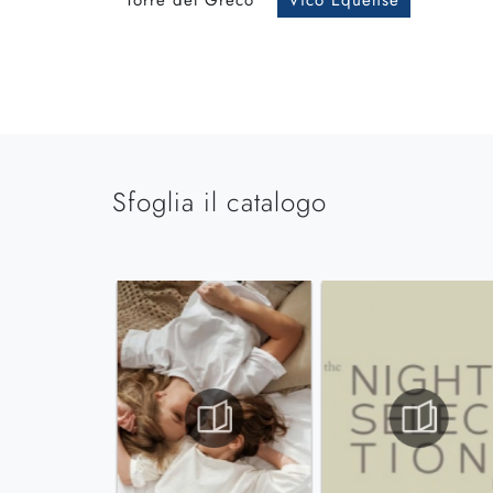
Torre del Greco
Vico Equense
Sfoglia il catalogo