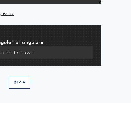
y Policy
agole" al singolare
INVIA