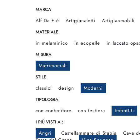
MARCA
Alf Da Frè
Artigianaletti
Artigianmobili
MATERIALE
in melaminico
in ecopelle
in laccato opa
MISURA
Matrimoniali
STILE
classici
design
Moderni
TIPOLOGIA
con contenitore
con testiera
Imbottiti
I PIÙ VISTI A :
Angri
Castellammare di Stabia
Cava de