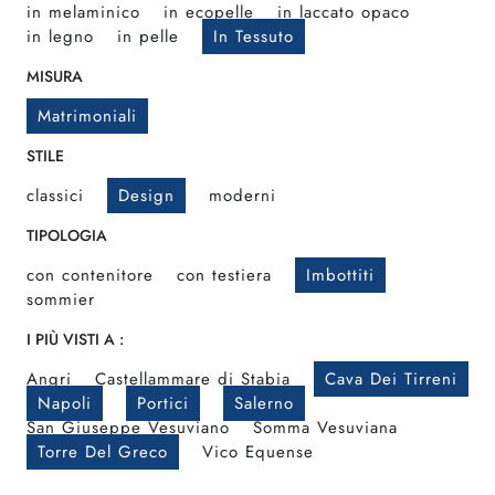
in melaminico
in ecopelle
in laccato opaco
in legno
in pelle
In Tessuto
MISURA
Matrimoniali
STILE
classici
Design
moderni
TIPOLOGIA
con contenitore
con testiera
Imbottiti
sommier
I PIÙ VISTI A :
Angri
Castellammare di Stabia
Cava Dei Tirreni
Napoli
Portici
Salerno
San Giuseppe Vesuviano
Somma Vesuviana
Torre Del Greco
Vico Equense