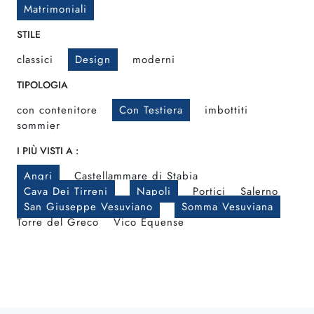
Matrimoniali
STILE
classici
Design
moderni
TIPOLOGIA
con contenitore
Con Testiera
imbottiti
sommier
I PIÙ VISTI A :
Angri
Castellammare di Stabia
Cava Dei Tirreni
Napoli
Portici
Salerno
San Giuseppe Vesuviano
Somma Vesuviana
Torre del Greco
Vico Equense