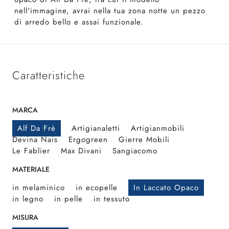
nell'immagine, avrai nella tua zona notte un pezzo
di arredo bello e assai funzionale.
Caratteristiche
MARCA
Alf Da Frè
Artigianaletti
Artigianmobili
Devina Nais
Ergogreen
Gierre Mobili
Le Fablier
Max Divani
Sangiacomo
MATERIALE
in melaminico
in ecopelle
In Laccato Opaco
in legno
in pelle
in tessuto
MISURA