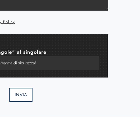
y Policy
agole" al singolare
INVIA