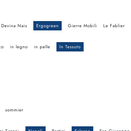
Devina Nais
Ergogreen
Gierre Mobili
Le Fablier
co
in legno
in pelle
In Tessuto
sommier