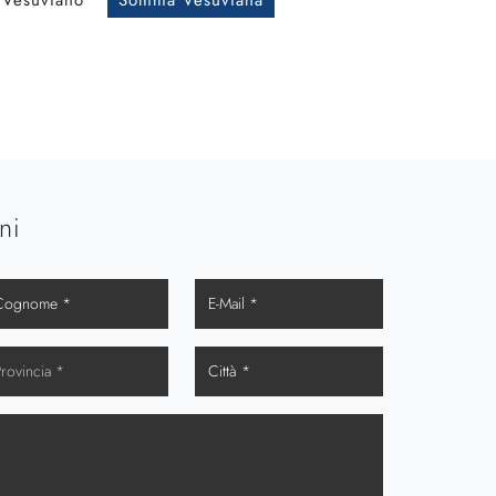
 Vesuviano
Somma Vesuviana
ni