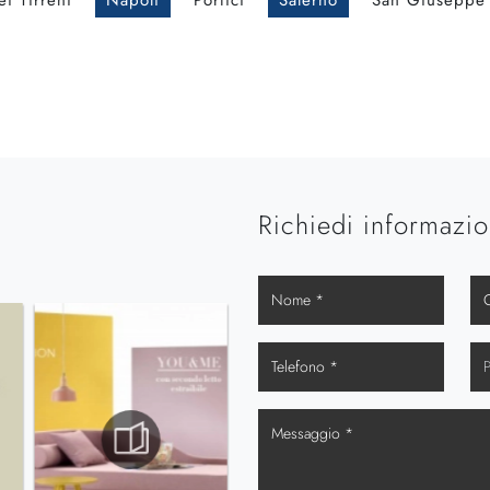
i Tirreni
Napoli
Portici
Salerno
San Giuseppe
Richiedi informazio