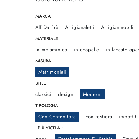
MARCA
Alf Da Frè
Artigianaletti
Artigianmobili
MATERIALE
in melaminico
in ecopelle
in laccato opa
MISURA
Matrimoniali
STILE
classici
design
Moderni
TIPOLOGIA
Con Contenitore
con testiera
imbottiti
I PIÙ VISTI A :