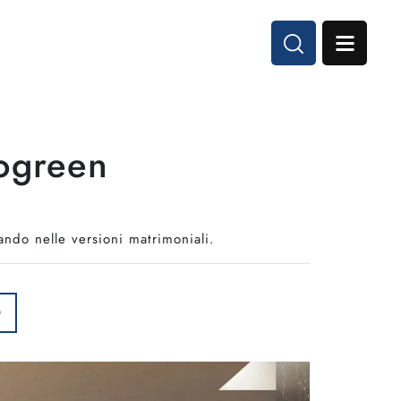
gogreen
tando nelle versioni matrimoniali.
O