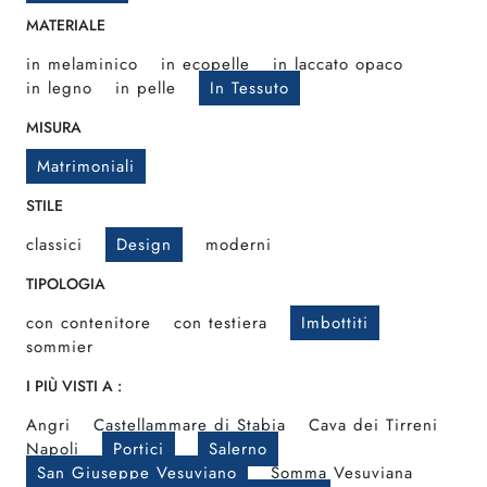
MATERIALE
in melaminico
in ecopelle
in laccato opaco
in legno
in pelle
In Tessuto
MISURA
Matrimoniali
STILE
classici
Design
moderni
TIPOLOGIA
con contenitore
con testiera
Imbottiti
sommier
I PIÙ VISTI A :
Angri
Castellammare di Stabia
Cava dei Tirreni
Napoli
Portici
Salerno
San Giuseppe Vesuviano
Somma Vesuviana