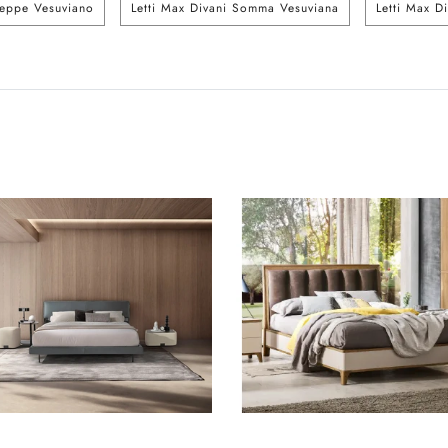
seppe Vesuviano
Letti Max Divani Somma Vesuviana
Letti Max D