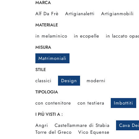
MARCA
Alf Da Frè
Artigianaletti
Artigianmobili
MATERIALE
in melaminico
in ecopelle
in laccato opa
MISURA
Matrimoniali
STILE
classici
Design
moderni
TIPOLOGIA
con contenitore
con testiera
Imbottiti
I PIÙ VISTI A :
Angri
Castellammare di Stabia
Cava Dei
Torre del Greco
Vico Equense