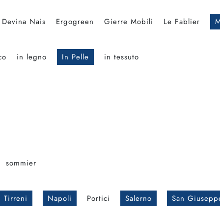
Devina Nais
Ergogreen
Gierre Mobili
Le Fablier
M
co
in legno
In Pelle
in tessuto
sommier
 Tirreni
Napoli
Portici
Salerno
San Giusepp