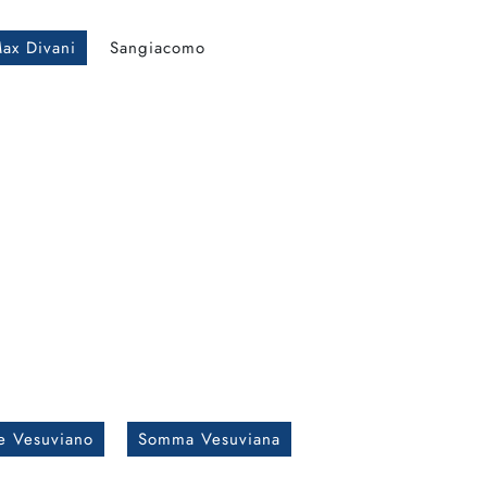
ax Divani
Sangiacomo
e Vesuviano
Somma Vesuviana