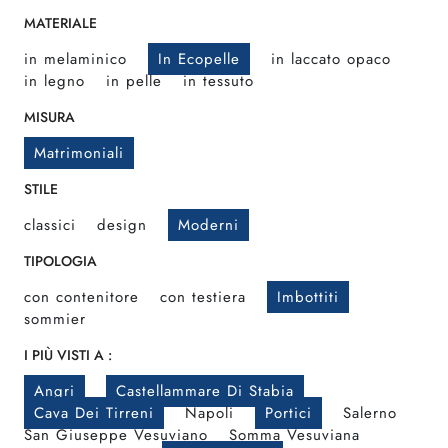
MATERIALE
in melaminico
In Ecopelle
in laccato opaco
in legno
in pelle
in tessuto
MISURA
Matrimoniali
STILE
classici
design
Moderni
TIPOLOGIA
con contenitore
con testiera
Imbottiti
sommier
I PIÙ VISTI A :
Angri
Castellammare Di Stabia
Cava Dei Tirreni
Napoli
Portici
Salerno
San Giuseppe Vesuviano
Somma Vesuviana