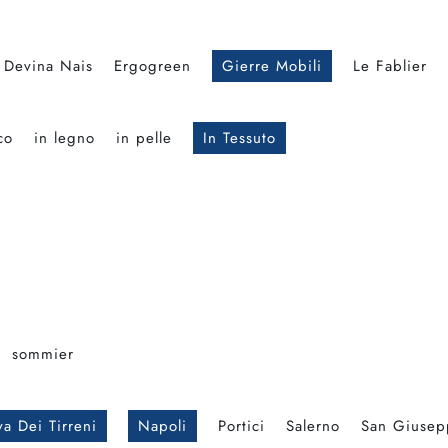
Devina Nais
Ergogreen
Gierre Mobili
Le Fablier
co
in legno
in pelle
In Tessuto
sommier
a Dei Tirreni
Napoli
Portici
Salerno
San Giusep