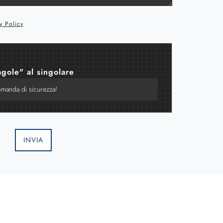
y Policy
agole" al singolare
INVIA