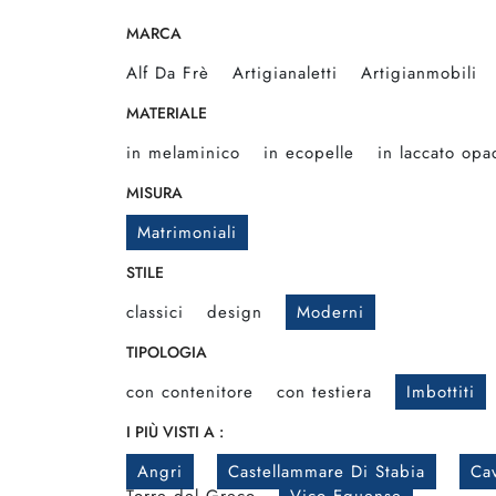
MARCA
Alf Da Frè
Artigianaletti
Artigianmobili
MATERIALE
in melaminico
in ecopelle
in laccato opa
MISURA
Matrimoniali
STILE
classici
design
Moderni
TIPOLOGIA
con contenitore
con testiera
Imbottiti
I PIÙ VISTI A :
Angri
Castellammare Di Stabia
Cav