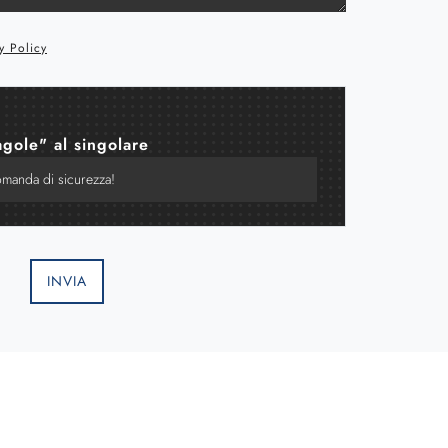
y Policy
agole" al singolare
INVIA