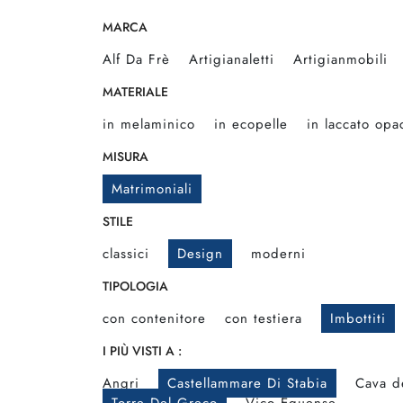
MARCA
Alf Da Frè
Artigianaletti
Artigianmobili
MATERIALE
in melaminico
in ecopelle
in laccato opa
MISURA
Matrimoniali
STILE
classici
Design
moderni
TIPOLOGIA
con contenitore
con testiera
Imbottiti
I PIÙ VISTI A :
Angri
Castellammare Di Stabia
Cava de