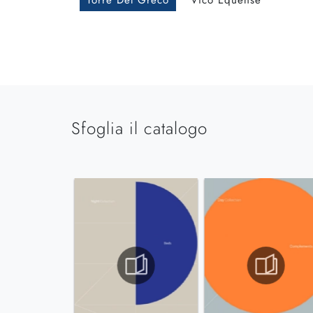
Torre Del Greco
Vico Equense
Sfoglia il catalogo