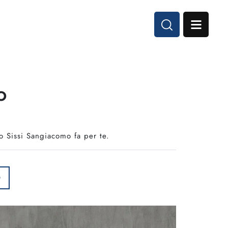
o
lo Sissi Sangiacomo fa per te.
O