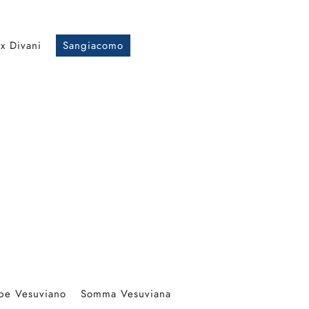
x Divani
Sangiacomo
pe Vesuviano
Somma Vesuviana