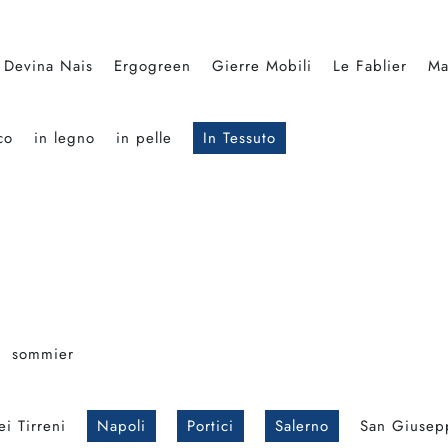
Devina Nais
Ergogreen
Gierre Mobili
Le Fablier
Ma
co
in legno
in pelle
In Tessuto
sommier
i Tirreni
Napoli
Portici
Salerno
San Giusep