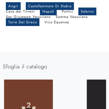
Angri
Castellammare Di Stabia
Cava dei Tirreni
Napoli
Portici
Salerno
San Giuseppe Vesuviano
Somma Vesuviana
Torre Del Greco
Vico Equense
Sfoglia il catalogo