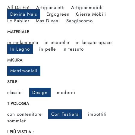
Alf Da Frè
Artigianaletti
Artigianmobili
Devina Nais
Ergogreen
Gierre Mobili
Le Fablier
Max Divani
Sangiacomo
MATERIALE
in melaminico
in ecopelle
in laccato opaco
In Legno
in pelle
in tessuto
MISURA
Matrimoniali
STILE
classici
Design
moderni
TIPOLOGIA
con contenitore
Con Testiera
imbottiti
sommier
I PIÙ VISTI A :