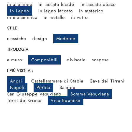
in alluminio
in laccato lucido
in laccato opaco
In Legno
in legno laccato
in materico
in melaminico
in metallo
in vetro
STILE
classiche
design
Moderne
TIPOLOGIA
a muro
Componibili
divisorie
sospese
I PIÙ VISTI A :
Angri
Castellammare di Stabia
Cava dei Tirreni
Napoli
Portici
Salerno
San Giuseppe Vesuviano
Somma Vesuviana
Torre del Greco
Vico Equense