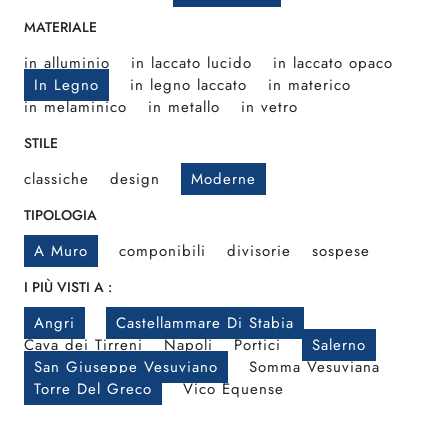
MATERIALE
in alluminio
in laccato lucido
in laccato opaco
In Legno
in legno laccato
in materico
in melaminico
in metallo
in vetro
STILE
classiche
design
Moderne
TIPOLOGIA
A Muro
componibili
divisorie
sospese
I PIÙ VISTI A :
Angri
Castellammare Di Stabia
Cava dei Tirreni
Napoli
Portici
Salerno
San Giuseppe Vesuviano
Somma Vesuviana
Torre Del Greco
Vico Equense