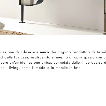
ollezione di
Librerie a muro
dei migliori produttori di Arre
d della tua casa, usufruendo al meglio di ogni spazio con un
creare un'ambientazione unica, connotata dalle linee decise 
r il living, come il modello in metallo in foto.