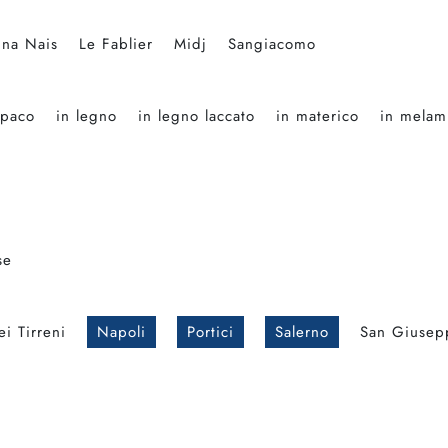
ina Nais
Le Fablier
Midj
Sangiacomo
opaco
in legno
in legno laccato
in materico
in melam
se
i Tirreni
Napoli
Portici
Salerno
San Giusep