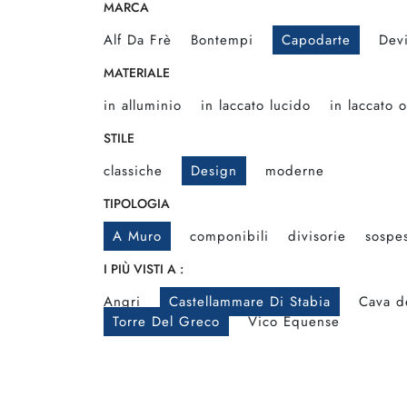
MARCA
Alf Da Frè
Bontempi
Capodarte
Dev
MATERIALE
in alluminio
in laccato lucido
in laccato 
STILE
classiche
Design
moderne
TIPOLOGIA
A Muro
componibili
divisorie
sospe
I PIÙ VISTI A :
Angri
Castellammare Di Stabia
Cava de
Torre Del Greco
Vico Equense