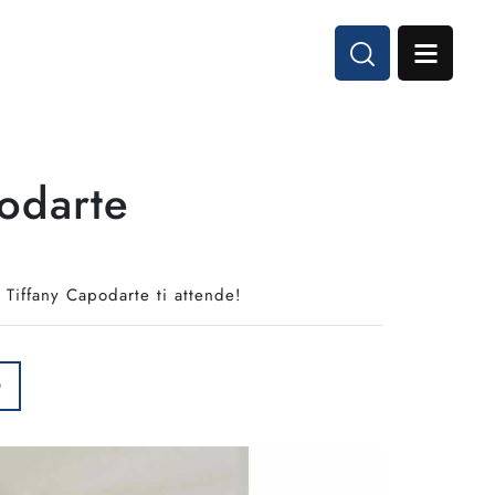
podarte
o Tiffany Capodarte ti attende!
O