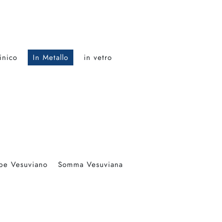
inico
In Metallo
in vetro
pe Vesuviano
Somma Vesuviana