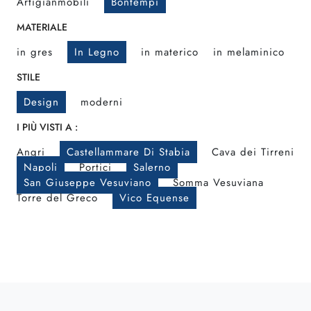
Artigianmobili
Bontempi
MATERIALE
in gres
In Legno
in materico
in melaminico
STILE
Design
moderni
I PIÙ VISTI A :
Angri
Castellammare Di Stabia
Cava dei Tirreni
Napoli
Portici
Salerno
San Giuseppe Vesuviano
Somma Vesuviana
Torre del Greco
Vico Equense