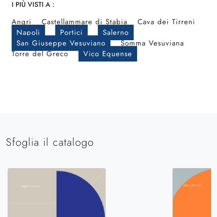
I PIÙ VISTI A :
Angri
Castellammare di Stabia
Cava dei Tirreni
Napoli
Portici
Salerno
San Giuseppe Vesuviano
Somma Vesuviana
Torre del Greco
Vico Equense
Sfoglia il catalogo