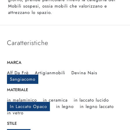
Mobili sospesi, ossia mobili che valorizzano e
attrezzano lo spazio.
Caratteristiche
MARCA
Alf Da Frè
Artigianmobili
Devina Nais
Sangiacomo
MATERIALE
in melaminico
in ceramica
in laccato lucido
In Laccato Opaco
in legno
in legno laccato
in vetro
STILE