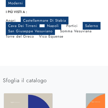
Moderni
I PIÙ VISTI A :
Angri
Castellammare Di Stabia
Cava Dei Tirreni
Napoli
Portici
Salerno
San Giuseppe Vesuviano
Somma Vesuviana
Torre del Greco
Vico Equense
Sfoglia il catalogo