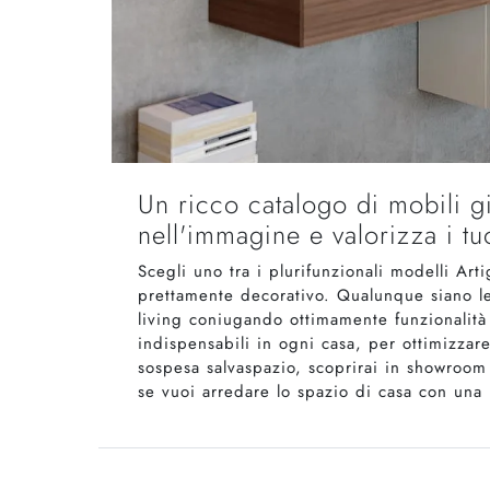
Un ricco catalogo di mobili gi
nell'immagine e valorizza i tu
Scegli uno tra i plurifunzionali modelli Ar
prettamente decorativo. Qualunque siano le 
living coniugando ottimamente funzionalità e
indispensabili in ogni casa, per ottimizzar
sospesa salvaspazio, scoprirai in showroom 
se vuoi arredare lo spazio di casa con una