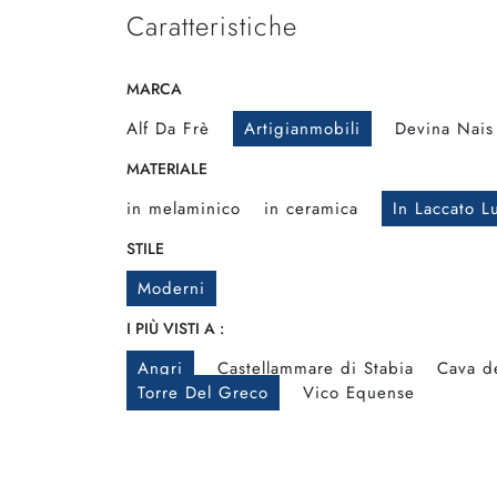
Caratteristiche
MARCA
Alf Da Frè
Artigianmobili
Devina Nais
MATERIALE
in melaminico
in ceramica
In Laccato L
STILE
Moderni
I PIÙ VISTI A :
Angri
Castellammare di Stabia
Cava de
Torre Del Greco
Vico Equense