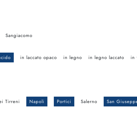
Sangiacomo
ucido
in laccato opaco
in legno
in legno laccato
in
i Tirreni
Napoli
Portici
Salerno
San Giusepp