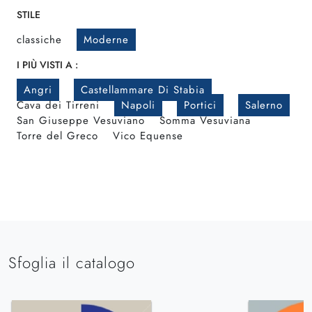
STILE
classiche
Moderne
I PIÙ VISTI A :
Angri
Castellammare Di Stabia
Cava dei Tirreni
Napoli
Portici
Salerno
San Giuseppe Vesuviano
Somma Vesuviana
Torre del Greco
Vico Equense
Sfoglia il catalogo