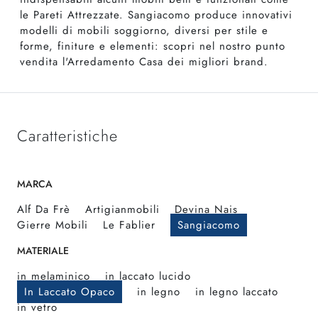
le Pareti Attrezzate. Sangiacomo produce innovativi
modelli di mobili soggiorno, diversi per stile e
forme, finiture e elementi: scopri nel nostro punto
vendita l'Arredamento Casa dei migliori brand.
Caratteristiche
MARCA
Alf Da Frè
Artigianmobili
Devina Nais
Gierre Mobili
Le Fablier
Sangiacomo
MATERIALE
in melaminico
in laccato lucido
In Laccato Opaco
in legno
in legno laccato
in vetro