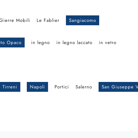
Gierre Mobili
Le Fablier
Sangiacomo
ato Opaco
in legno
in legno laccato
in vetro
 Tirreni
Napoli
Portici
Salerno
San Giuseppe V