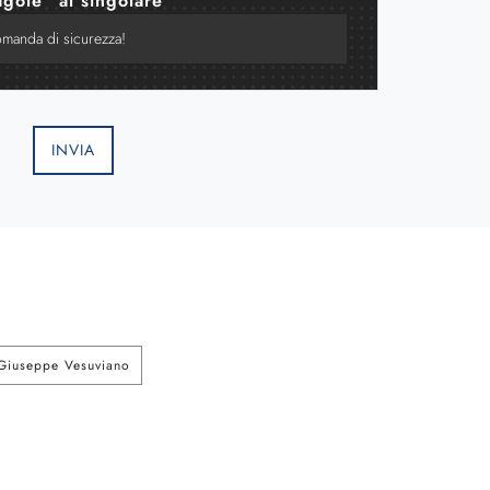
agole" al singolare
INVIA
 Giuseppe Vesuviano