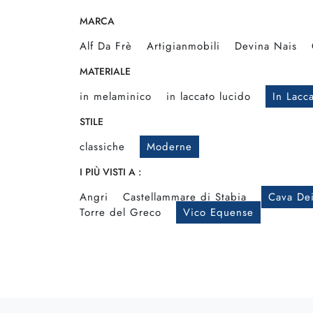
MARCA
Alf Da Frè
Artigianmobili
Devina Nais
MATERIALE
in melaminico
in laccato lucido
In Lacc
STILE
classiche
Moderne
I PIÙ VISTI A :
Angri
Castellammare di Stabia
Cava Dei
Torre del Greco
Vico Equense