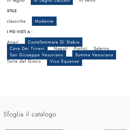
in legno
In Legno Laccato
in vetro
STILE
classiche
Moderne
I PIÙ VISTI A :
Angri
Castellammare Di Stabia
Cava Dei Tirreni
Napoli
Portici
Salerno
San Giuseppe Vesuviano
Somma Vesuviana
Torre del Greco
Vico Equense
Sfoglia il catalogo