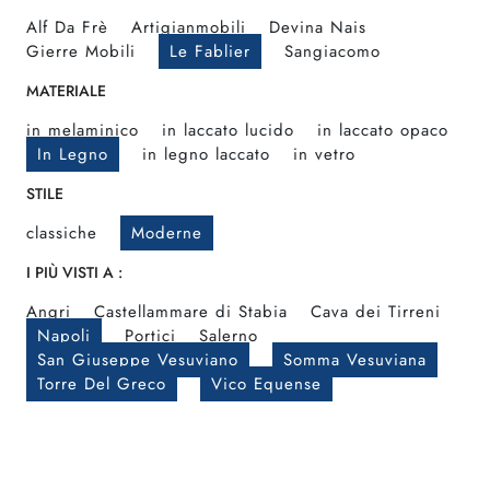
Alf Da Frè
Artigianmobili
Devina Nais
Gierre Mobili
Le Fablier
Sangiacomo
MATERIALE
in melaminico
in laccato lucido
in laccato opaco
In Legno
in legno laccato
in vetro
STILE
classiche
Moderne
I PIÙ VISTI A :
Angri
Castellammare di Stabia
Cava dei Tirreni
Napoli
Portici
Salerno
San Giuseppe Vesuviano
Somma Vesuviana
Torre Del Greco
Vico Equense