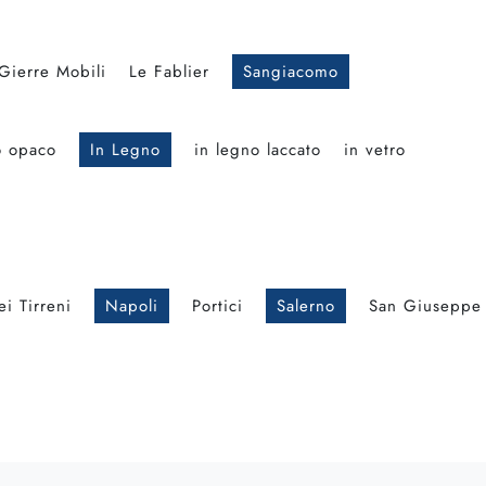
Gierre Mobili
Le Fablier
Sangiacomo
o opaco
In Legno
in legno laccato
in vetro
i Tirreni
Napoli
Portici
Salerno
San Giuseppe