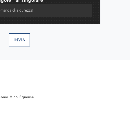
agole" al singolare
INVIA
acomo Vico Equense