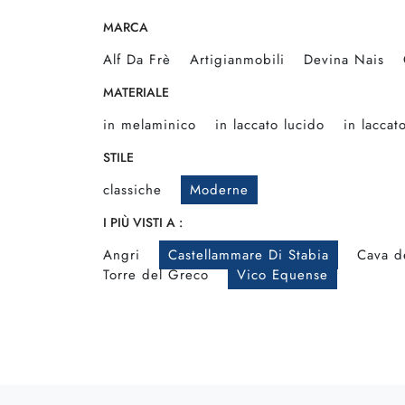
MARCA
Alf Da Frè
Artigianmobili
Devina Nais
MATERIALE
in melaminico
in laccato lucido
in laccat
STILE
classiche
Moderne
I PIÙ VISTI A :
Angri
Castellammare Di Stabia
Cava de
Torre del Greco
Vico Equense