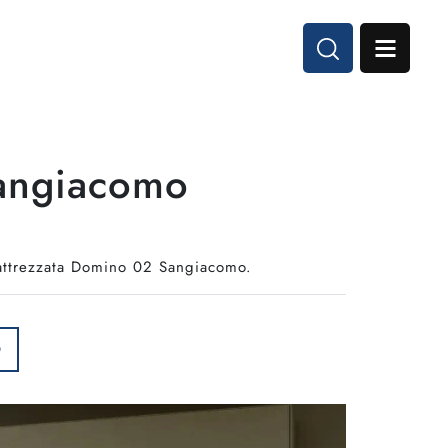
Sangiacomo
e attrezzata Domino 02 Sangiacomo.
O