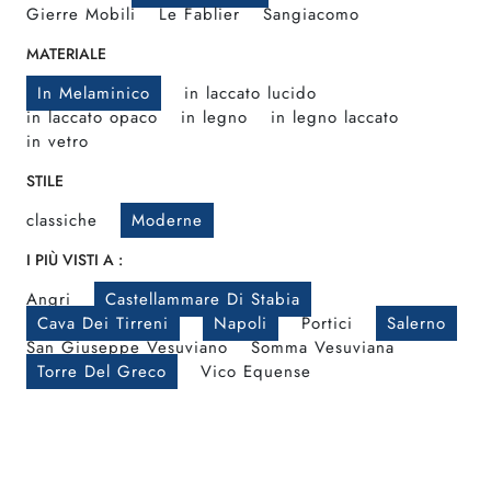
Gierre Mobili
Le Fablier
Sangiacomo
MATERIALE
In Melaminico
in laccato lucido
in laccato opaco
in legno
in legno laccato
in vetro
STILE
classiche
Moderne
I PIÙ VISTI A :
Angri
Castellammare Di Stabia
Cava Dei Tirreni
Napoli
Portici
Salerno
San Giuseppe Vesuviano
Somma Vesuviana
Torre Del Greco
Vico Equense