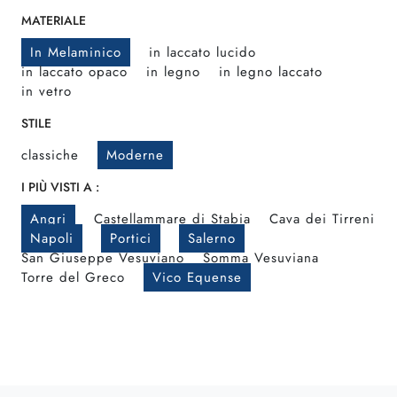
MATERIALE
In Melaminico
in laccato lucido
in laccato opaco
in legno
in legno laccato
in vetro
STILE
classiche
Moderne
I PIÙ VISTI A :
Angri
Castellammare di Stabia
Cava dei Tirreni
Napoli
Portici
Salerno
San Giuseppe Vesuviano
Somma Vesuviana
Torre del Greco
Vico Equense