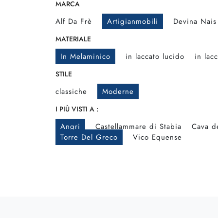
MARCA
Alf Da Frè
Artigianmobili
Devina Nais
MATERIALE
In Melaminico
in laccato lucido
in lac
STILE
classiche
Moderne
I PIÙ VISTI A :
Angri
Castellammare di Stabia
Cava de
Torre Del Greco
Vico Equense