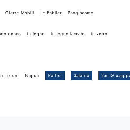
Gierre Mobili
Le Fablier
Sangiacomo
cato opaco
in legno
in legno laccato
in vetro
i Tirreni
Napoli
Portici
Salerno
San Giusepp